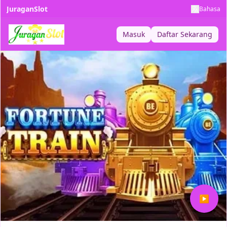
JuraganSlot
Bahasa
Masuk
Daftar Sekarang
▶