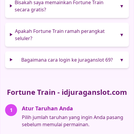
Bisakah saya memainkan Fortune Train
▼
secara gratis?
Apakah Fortune Train ramah perangkat
▼
seluler?
Bagaimana cara login ke juraganslot 69?
▼
Fortune Train - idjuraganslot.com
Atur Taruhan Anda
1
Pilih jumlah taruhan yang ingin Anda pasang
sebelum memulai permainan.