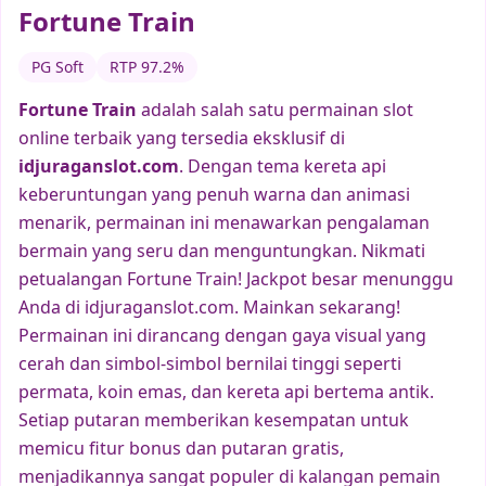
Fortune Train
PG Soft
RTP 97.2%
Fortune Train
adalah salah satu permainan slot
online terbaik yang tersedia eksklusif di
idjuraganslot.com
. Dengan tema kereta api
keberuntungan yang penuh warna dan animasi
menarik, permainan ini menawarkan pengalaman
bermain yang seru dan menguntungkan. Nikmati
petualangan Fortune Train! Jackpot besar menunggu
Anda di idjuraganslot.com. Mainkan sekarang!
Permainan ini dirancang dengan gaya visual yang
cerah dan simbol-simbol bernilai tinggi seperti
permata, koin emas, dan kereta api bertema antik.
Setiap putaran memberikan kesempatan untuk
memicu fitur bonus dan putaran gratis,
menjadikannya sangat populer di kalangan pemain