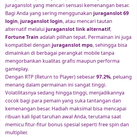
juraganslot yang mencari sensasi kemenangan besar.
Bagi Anda yang sering menggunakan
juraganslot 69
login
,
juraganslot login
, atau mencari tautan
alternatif melalui
juraganslot link alternatif
,
Fortune Train
adalah pilihan tepat. Permainan ini juga
kompatibel dengan
juraganslot mpo
, sehingga bisa
dimainkan di berbagai perangkat mobile tanpa
mengorbankan kualitas grafis maupun performa
gameplay.
Dengan RTP (Return to Player) sebesar
97.2%
, peluang
menang dalam permainan ini sangat tinggi.
Volatilitasnya sedang hingga tinggi, menjadikannya
cocok bagi para pemain yang suka tantangan dan
kemenangan besar. Hadiah maksimal bisa mencapai
ribuan kali lipat taruhan awal Anda, terutama saat
memicu fitur-fitur bonus spesial seperti free spin dan
multiplier.