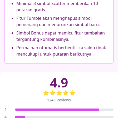
Minimal 3 simbol Scatter memberikan 10
putaran gratis.
Fitur Tumble akan menghapus simbol
pemenang dan menurunkan simbol baru.
Simbol Bonus dapat memicu fitur tambahan
tergantung kombinasinya.
Permainan otomatis berhenti jika saldo tidak
mencukupi untuk putaran berikutnya.
4.9
⭐⭐⭐⭐⭐
1245 Reviews
5
4