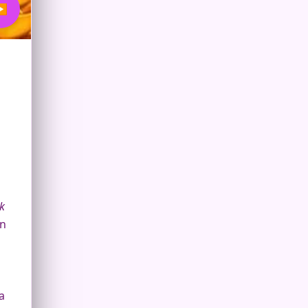
▶
k
an
a