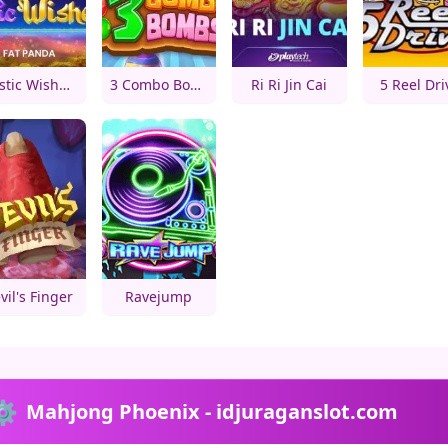
Mystic Wishes (1)
3 Combo Bombs
Ri Ri Jin Cai
5 Reel Dri
vil's Finger
Ravejump
⚙️
Mahjong Phoenix - idjuraganslot.com