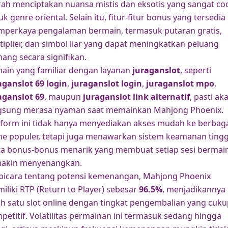
ah menciptakan nuansa mistis dan eksotis yang sangat co
uk genre oriental. Selain itu, fitur-fitur bonus yang tersedia
perkaya pengalaman bermain, termasuk putaran gratis,
tiplier, dan simbol liar yang dapat meningkatkan peluang
ang secara signifikan.
ain yang familiar dengan layanan
juraganslot
, seperti
aganslot 69 login
,
juraganslot login
,
juraganslot mpo
,
aganslot 69
, maupun
juraganslot link alternatif
, pasti ak
gsung merasa nyaman saat memainkan Mahjong Phoenix.
tform ini tidak hanya menyediakan akses mudah ke berbag
e populer, tetapi juga menawarkan sistem keamanan tingg
ta bonus-bonus menarik yang membuat setiap sesi bermai
akin menyenangkan.
bicara tentang potensi kemenangan, Mahjong Phoenix
iliki RTP (Return to Player) sebesar
96.5%
, menjadikannya
ah satu slot online dengan tingkat pengembalian yang cuk
petitif. Volatilitas permainan ini termasuk sedang hingga