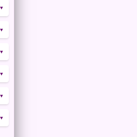
▼
▼
▼
▼
▼
▼