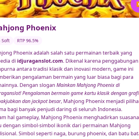
hjong Phoenix
 Soft
RTP 96.5%
jong Phoenix adalah salah satu permainan terbaik yang
sedia di
idjuraganslot.com
. Dikenal karena penggabungan
purna antara tradisi klasik dan inovasi modern, game ini
berikan pengalaman bermain yang luar biasa bagi para
ainnya. Dengan slogan
Mainkan Mahjong Phoenix di
uraganslot! Pengalaman bermain game kartu klasik dengan grafi
akjubkan dan jackpot besar
, Mahjong Phoenix menjadi pilih
ma bagi banyak penjudi daring di seluruh Indonesia.
am hal gameplay, Mahjong Phoenix menghadirkan suasana
u dengan simbol-simbol ikonik dari permainan Mahjong
disional. Simbol seperti naga, burung phoenix, dan batu bat