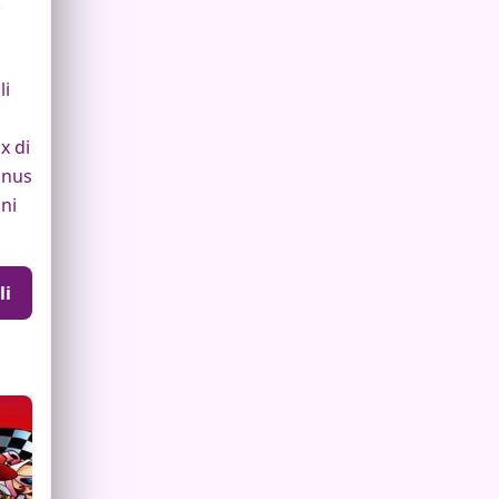
k
li
x di
onus
ni
li