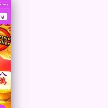
ahasa
ang