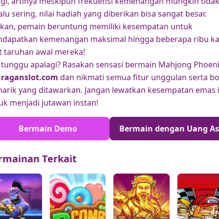
ggi, artinya meskipun frekuensi kemenangan mungkin tida
lalu sering, nilai hadiah yang diberikan bisa sangat besar.
kan, pemain beruntung memiliki kesempatan untuk
dapatkan kemenangan maksimal hingga beberapa ribu ka
at taruhan awal mereka!
i tunggu apalagi? Rasakan sensasi bermain Mahjong Phoeni
uraganslot.com
dan nikmati semua fitur unggulan serta b
arik yang ditawarkan. Jangan lewatkan kesempatan emas i
uk menjadi jutawan instan!
Bermain Demo
Bermain dengan Uang As
rmainan Terkait