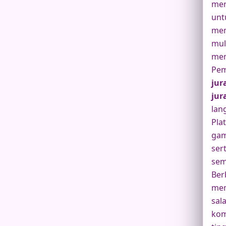
mer
unt
mem
mul
men
Pem
jur
jur
lan
Pla
gam
ser
sem
Ber
mem
sal
kom