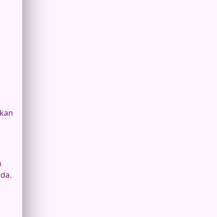
m
kkan
n
nda.