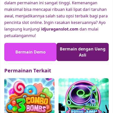
dalam permainan ini sangat tinggi. Kemenangan
maksimal bisa mencapai ribuan kali lipat dari taruhan
awal, menjadikannya salah satu opsi terbaik bagi para
pencinta slot online. Ingin rasakan keseruannya? Ayo
langsung kunjungi
idjuraganslot.com
dan mulai
petualanganmu!
Bermain dengan Uang
Bermain Demo
Asli
Permainan Terkait