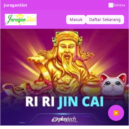
JuraganSlot
Bahasa
Masuk
Daftar Sekarang
▶