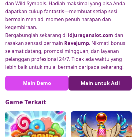
dan Wild Symbols. Hadiah maksimal yang bisa Anda
dapatkan cukup fantastis—membuat setiap sesi
bermain menjadi momen penuh harapan dan
kegembiraan.
Bergabunglah sekarang di
idjuraganslot.com
dan
rasakan sensasi bermain
Ravejump
. Nikmati bonus
selamat datang, promosi mingguan, dan layanan
pelanggan profesional 24/7. Tidak ada waktu yang
lebih baik untuk mulai bermain daripada sekarang!
Main Demo
Main untuk Asli
Game Terkait