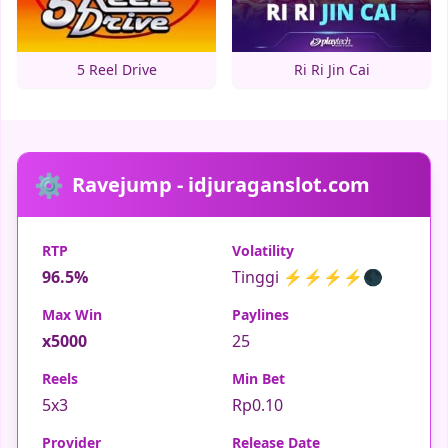
5 Reel Drive
Ri Ri Jin Cai
⚙️
Ravejump - idjuraganslot.com
RTP
Volatility
96.5%
Tinggi ⚡⚡⚡⚡🌑
Max Win
Paylines
x5000
25
Reels
Min Bet
5x3
Rp0.10
Provider
Release Date