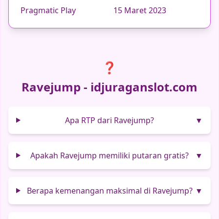
Pragmatic Play
15 Maret 2023
❓
Ravejump - idjuraganslot.com
Apa RTP dari Ravejump?
▼
Apakah Ravejump memiliki putaran gratis?
▼
Berapa kemenangan maksimal di Ravejump?
▼