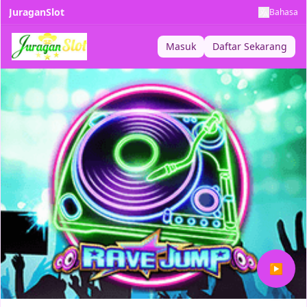
JuraganSlot
Bahasa
Masuk
Daftar Sekarang
▶